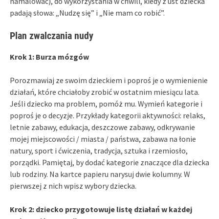
namalować), do wykorzystania w chwili, kiedy z ust dziecka
padają słowa: „Nudzę się” i „Nie mam co robić”.
Plan zwalczania nudy
Krok 1: Burza mózgów
Porozmawiaj ze swoim dzieckiem i poproś je o wymienienie
działań, które chciałoby zrobić w ostatnim miesiącu lata.
Jeśli dziecko ma problem, pomóż mu. Wymień kategorie i
poproś je o decyzje. Przykłady kategorii aktywności: relaks,
letnie zabawy, edukacja, deszczowe zabawy, odkrywanie
mojej miejscowości / miasta / państwa, zabawa na łonie
natury, sport i ćwiczenia, tradycja, sztuka i rzemiosło,
porządki. Pamiętaj, by dodać kategorie znaczące dla dziecka
lub rodziny. Na kartce papieru narysuj dwie kolumny. W
pierwszej z nich wpisz wybory dziecka.
Krok 2: dziecko przygotowuje listę działań w każdej