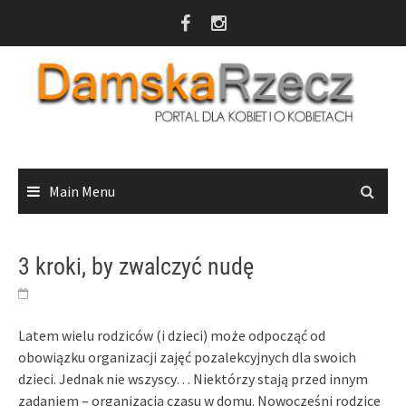
Skip
to
content
Main Menu
3 kroki, by zwalczyć nudę
Latem wielu rodziców (i dzieci) może odpocząć od
obowiązku organizacji zajęć pozalekcyjnych dla swoich
dzieci. Jednak nie wszyscy… Niektórzy stają przed innym
zadaniem – organizacją czasu w domu. Nowocześni rodzice