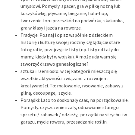
umysłowi. Pomysły: spacer, gra w piłkę nożną lub
koszykówkę, pływanie, bieganie, hula-hop,
tworzenie toru przeszkód na podwórku, skakanka,
gra w klasy i jazda na rowerze.
Tradycje: Poznaj i opisz wspólnie z dzieckiem
historię i kulturę swojej rodziny. Oglądajcie stare
fotografie, przejrzyjcie listy (np. listy od taty do
mamy, kiedy był w wojsku). A może uda wam się
stworzyć drzewo genealogiczne?
sztuka i rzemiosło: w tej kategorii mieszczą się
wszelkie aktywności związane z rozwojem
kreatywności. To: malowanie, rysowanie, zabawy z
gliną, decoupage,
szycie.
Porządki: Lato to doskonały czas, na porządkowanie.
Pomysły: czyszczenie szafy, odnawianie starego
sprzętu / zabawek / odzieży, porządki na strychu i w
garażu, mycie roweru, przesadzanie roślin.