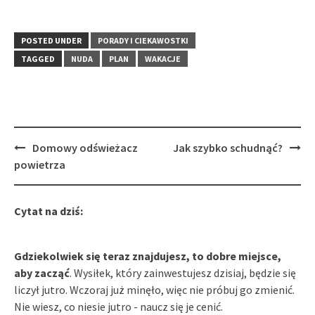
POSTED UNDER
PORADY I CIEKAWOSTKI
TAGGED
NUDA
PLAN
WAKACJE
Post
Domowy odświeżacz
Jak szybko schudnąć?
navigation
powietrza
Cytat na dziś:
Gdziekolwiek się teraz znajdujesz, to dobre miejsce,
aby zacząć
. Wysiłek, który zainwestujesz dzisiaj, będzie się
liczył jutro. Wczoraj już minęło, więc nie próbuj go zmienić.
Nie wiesz, co niesie jutro - naucz się je cenić.