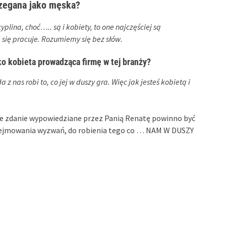
rzegana jako męska?
ina, choć….. są i kobiety, to one najczęściej są
 się pracuje. Rozumiemy się bez słów.
ako kobieta prowadząca firmę w tej branży?
 z nas robi to, co jej w duszy gra. Więc jak jesteś kobietą i
ie zdanie wypowiedziane przez Panią Renatę powinno być
odejmowania wyzwań, do robienia tego co … NAM W DUSZY