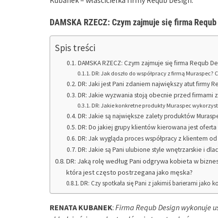
Kubanek – właścicielka firmy Requb Design.
DAMSKA RZECZ
: Czym zajmuje się firma Requb
Spis treści
DAMSKA RZECZ: Czym zajmuje się firma Requb Desi
DR: Jak doszło do współpracy z firmą Muraspec? C
DR: Jaki jest Pani zdaniem największy atut firmy
DR: Jakie wyzwania stoją obecnie przed firmami 
DR: Jakie konkretne produkty Muraspec wykorzystu
DR: Jakie są największe zalety produktów Murasp
DR: Do jakiej grupy klientów kierowana jest ofert
DR: Jak wygląda proces współpracy z klientem od
DR: Jakie są Pani ulubione style wnętrzarskie i dl
DR: Jaką rolę według Pani odgrywa kobieta w bizne
która jest często postrzegana jako męska?
DR: Czy spotkała się Pani z jakimiś barierami jako 
RENATA KUBANEK
:
Firma Requb Design wykonuje u