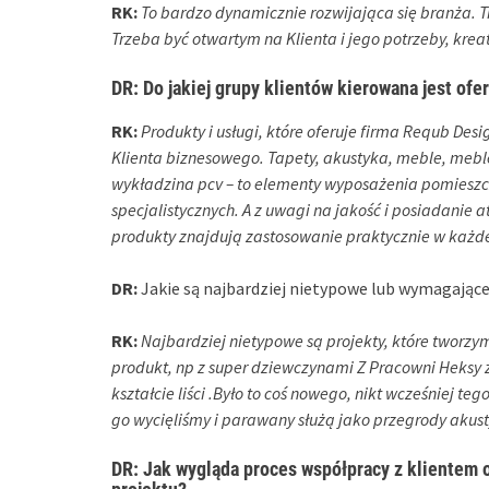
RK:
To bardzo dynamicznie rozwijająca się branża. Tr
Trzeba być otwartym na Klienta i jego potrzeby, kre
DR:
Do jakiej grupy klientów kierowana jest ofe
RK:
Produkty i usługi, które oferuje firma Requb Des
Klienta biznesowego. Tapety, akustyka, meble, meb
wykładzina pcv – to elementy wyposażenia pomiesz
specjalistycznych. A z uwagi na jakość i posiadanie
produkty znajdują zastosowanie praktycznie w każde
DR:
Jakie są najbardziej nietypowe lub wymagające
RK:
Najbardziej nietypowe są projekty, które tworzy
produkt, np z super dziewczynami Z Pracowni Heksy 
kształcie liści .Było to coś nowego, nikt wcześniej teg
go wycięliśmy i parawany służą jako przegrody akust
DR
: Jak wygląda proces współpracy z klientem 