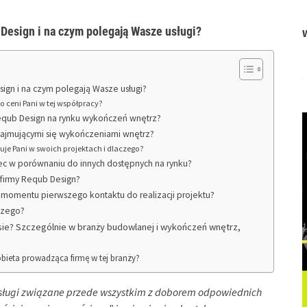
 Design i na czym polegają Wasze usługi?
gn i na czym polegają Wasze usługi?
o ceni Pani w tej współpracy?
 Requb Design na rynku wykończeń wnętrz?
zajmującymi się wykończeniami wnętrz?
je Pani w swoich projektach i dlaczego?
ec w porównaniu do innych dostępnych na rynku?
a firmy Requb Design?
 momentu pierwszego kontaktu do realizacji projektu?
aczego?
sie? Szczególnie w branży budowlanej i wykończeń wnętrz,
kobieta prowadząca firmę w tej branży?
sługi związane przede wszystkim z doborem odpowiednich