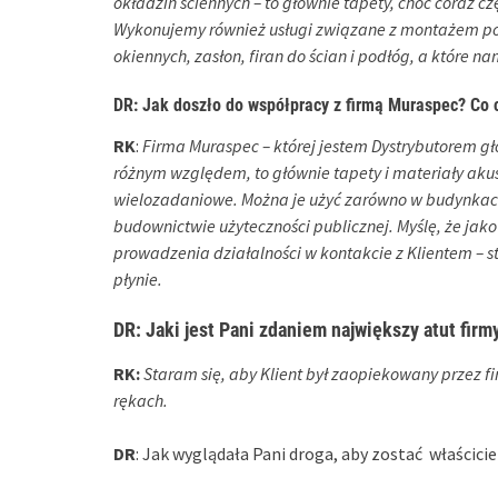
okładzin ściennych – to głównie tapety, choć coraz cz
Wykonujemy również usługi związane z montażem po
okiennych, zasłon, firan do ścian i podłóg, a które n
DR
: Jak doszło do współpracy z firmą Muraspec? Co 
RK
:
Firma Muraspec – której jestem Dystrybutorem gł
różnym względem, to głównie tapety i materiały akus
wielozadaniowe. Można je użyć zarówno w budynkach
budownictwie użyteczności publicznej. Myślę, że jak
prowadzenia działalności w kontakcie z Klientem – 
płynie.
DR:
Jaki jest Pani zdaniem największy atut fi
RK:
Staram się, aby Klient był zaopiekowany przez fi
rękach.
DR
: Jak wyglądała Pani droga, aby zostać właścic