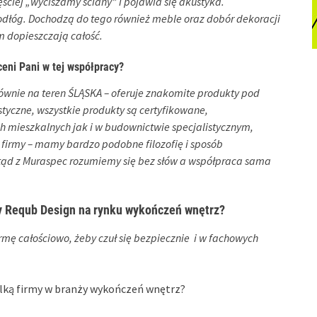
ęściej „wyciszamy ściany” i pojawia się akustyka.
dłóg. Dochodzą do tego również meble oraz dobór dekoracji
am dopieszczają całość.
ceni Pani w tej współpracy?
ównie na teren ŚLĄSKA – oferuje znakomite produkty pod
tyczne, wszystkie produkty są certyfikowane,
 mieszkalnych jak i w budownictwie specjalistycznym,
o firmy – mamy bardzo podobne filozofię i sposób
stąd z Muraspec rozumiemy się bez słów a współpraca sama
rmy Requb Design na rynku wykończeń wnętrz?
rmę całościowo, żeby czuł się bezpiecznie i w fachowych
ielką firmy w branży wykończeń wnętrz?