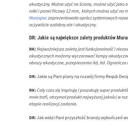
akustyczny. Można użyć na ścianę, można użyć jako za
rolki i panel filcowy 12 mm, których można użyć na 
Muraspec
zaprezentowała oprócz systemowych rozwią
oczywiście ozdobny ale i akustyczny.
DR:
Jakie są największe zalety produktów Mura
RK:
Najważniejsza zaletą jest funkcjonalność i niez
akustycznych możemy wyczarować lampy akustyczne, o
obrazy akustyczne, przepierzenia itd, itd. Ogranicza
DR:
Jakie są Pani plany na rozwój firmy Requb Desi
RK:
Cały czas się inspiruję i poszukuję super produk
mnie trafi, otrzymał produkt najwyższej jakości w r
etapie realizacji zadania.
DR:
Jak widzi Pani przyszłość branży wykończeń w