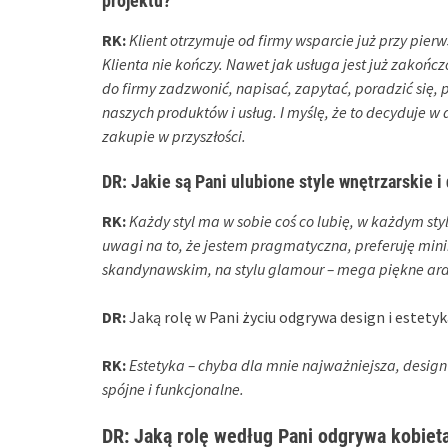
projektu?
RK:
Klient otrzymuje od firmy wsparcie już przy pier
Klienta nie kończy. Nawet jak usługa jest już zakońc
do firmy zadzwonić, napisać, zapytać, poradzić się,
naszych produktów i usług. I myślę, że to decyduje
zakupie w przyszłości.
DR:
Jakie są Pani ulubione style wnętrzarskie i
RK:
Każdy styl ma w sobie coś co lubię, w każdym sty
uwagi na to, że jestem pragmatyczna, preferuję mini
skandynawskim, na stylu glamour – mega piękne ar
DR:
Jaką rolę w Pani życiu odgrywa design i estety
RK:
Estetyka – chyba dla mnie najważniejsza, design 
spójne i funkcjonalne.
DR:
Jaką rolę według Pani odgrywa kobieta