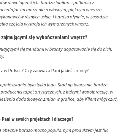
ków deweloperskich- bardzo lubiłam spotkania z
sprzedając im marzenia o własnym, pięknym wnętrzu.
ykonawców różnych usług. I bardzo płynnie, w zasadzie
wielką częścią wystroju ich wymarzonych wnętrz.
i zajmującymi się wykończeniami wnętrz?
niającymi się trendami w branży dopasowanie się do nich,
ny.
z w Polsce? Czy zauważa Pani jakieś trendy?
u/mieszkania bylo tylko jego. Stąd np tworzenie bardzo
 producenci tapet artystycznych, z którymi współpracuję, w
iesienia dodatkowych zmian w grafice, aby Klient mógł czuć,
 Pani w swoich projektach i dlaczego?
ale obecnie bardzo mocno popularnym produktem jest filc