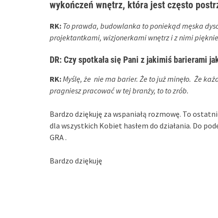
wykończeń wnętrz, która jest często post
RK:
To prawda, budowlanka to poniekąd męska dyscypl
projektantkami, wizjonerkami wnętrz i z nimi pięknie
DR
: Czy spotkała się Pani z jakimiś barierami j
RK:
Myślę, że nie ma barier. Że to już minęło. Że każda
pragniesz pracować w tej branży, to to zrób.
Bardzo dziękuję za wspaniałą rozmowę. To ostatn
dla wszystkich Kobiet hasłem do działania. Do p
GRA .
Bardzo dziękuję