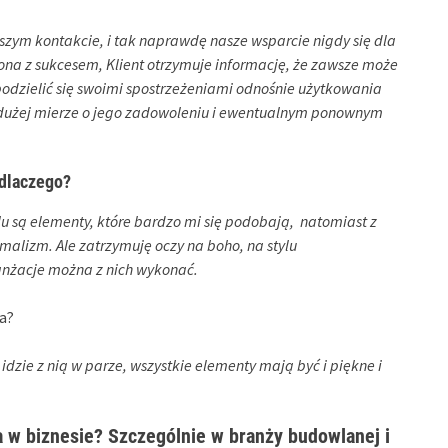
wszym kontakcie, i tak naprawdę nasze wsparcie nigdy się dla
zona z sukcesem, Klient otrzymuje informację, że zawsze może
 podzielić się swoimi spostrzeżeniami odnośnie użytkowania
 w dużej mierze o jego zadowoleniu i ewentualnym ponownym
 dlaczego?
lu są elementy, które bardzo mi się podobają, natomiast z
malizm. Ale zatrzymuję oczy na boho, na stylu
anżacje można z nich wykonać.
ka?
idzie z nią w parze, wszystkie elementy mają być i piękne i
 w biznesie? Szczególnie w branży budowlanej i