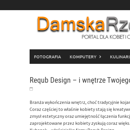
Skip
to
content
FOTOGRAFIA
KOMPUTERY
KULINAR
Requb Design – i wnętrze Twoje
Branża wykończenia wnętrz, choć tradycyjnie koj
Coraz częściej to właśnie kobiety stają się kreaty
zmysł estetyczny oraz umiejętność łączenia funkc
zaprojektowane przez kobiety zyskują coraz większ