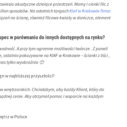
wiesia akustyczne dzielące przestrzeń. Mamy i cienki filc z
milion sposobów. Na ostatnich targach
Kiaf w Krakowie firma
zań na ścianę, również filcowe kwiaty w doniczce, element
spec w porównaniu do innych dostępnych na rynku?
awodność. A przy tym ogromne możliwości twórcze . Z paneli
statnio pokazywane na KIAF w Krakowie – ścianki z liści ,
 nas tylko wyobraźnia 🙂
gn w najbliższej przyszłości?
tów wnętrzarskich. Chciałabym, aby każdy Klient, który do
ozsądnej cenie. Aby otrzymał pomoc i wsparcie na każdym
nętrz w Polsce