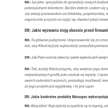
RK:
Już jako specjalista ds sprzedaży nowych budyn
potencjalnymi klientami. Bardzo dobrze czułam się 
Już wtedy poznawałam architektów, projektantów, w
organicznie przyszlo mi zająć się również jakąś nie
DR:
Jakie wyzwania stoją obecnie przed firmam
RK:
To głównie podążanie i dopasowanie się za zmie
tak, aby Klient był jak najbardziej usatysfakcjonowa
DR:
Jak Pani ocenia obecny rynek wykończeń wnętr
RK:
Tak, każdy Klient pragnie, aby wnętrze jego dom
indywidualnych grafik jako nadruk na tapetę. Często
swoich autorskich wzorach, posiadają możliwość nan
że jego projekt jest wyjątkowy. I to jest super.
DR:
Jakie konkretne produkty Muraspec wykorzystuje
RK:
Wszystkie! Najczęściej oczywiście są to tapety, 