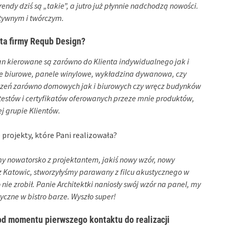
endy dziś są „takie”, a jutro już płynnie nadchodzą nowości.
atywnym i twórczym.
rta firmy Requb Design?
ign kierowane są zarówno do Klienta indywidualnego jak i
le biurowe, panele winylowe, wykładzina dywanowa, czy
czeń zarówno domowych jak i biurowych czy wręcz budynków
 atestów i certyfikatów oferowanych przeze mnie produktów,
j grupie Klientów.
 projekty, które Pani realizowała?
my nowatorsko z projektantem, jakiś nowy wzór, nowy
z Katowic, stworzyłyśmy parawany z filcu akustycznego w
o nie zrobił. Panie Architektki naniosły swój wzór na panel, my
yczne w bistro barze. Wyszło super!
od momentu pierwszego kontaktu do realizacji