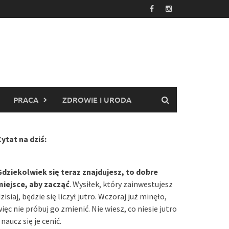
PRACA
ZDROWIE I URODA
ytat na dziś:
Gdziekolwiek się teraz znajdujesz, to dobre
miejsce, aby zacząć
. Wysiłek, który zainwestujesz
zisiaj, będzie się liczył jutro. Wczoraj już minęło,
ięc nie próbuj go zmienić. Nie wiesz, co niesie jutro
 naucz się je cenić.