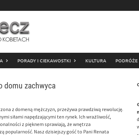
IA
PORADY I CIEKAWOSTKI
KULTURA
PODRÓŻE
go domu zachwyca
C
arzona z domeną mężczyzn, przeżywa prawdziwą rewolucję.
wnymi siłami napędzającymi ten rynek. Ich wrażliwość,
d
jonalności z pięknem sprawiają, że wnętrza
w
ą popularność. Nasz dzisiejszy gość to Pani Renata
-