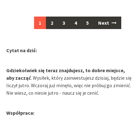
Posts
1
2
3
4
5
Next
navigation
Cytat na dziś:
Gdziekolwiek się teraz znajdujesz, to dobre miejsce,
aby zacząć
. Wysiłek, który zainwestujesz dzisiaj, będzie się
liczył jutro. Wczoraj już minęło, więc nie próbuj go zmienić.
Nie wiesz, co niesie jutro - naucz się je cenić.
Współpraca: