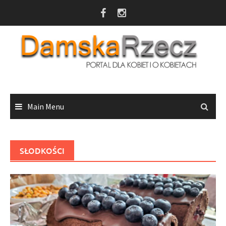
Skip
to
content
Main Menu
SŁODKOŚCI