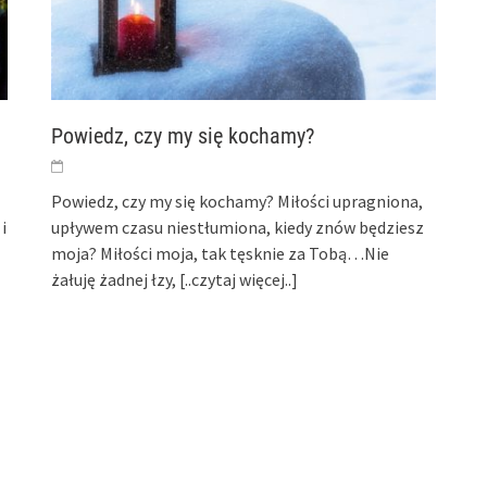
Powiedz, czy my się kochamy?
Powiedz, czy my się kochamy? Miłości upragniona,
i
upływem czasu niestłumiona, kiedy znów będziesz
moja? Miłości moja, tak tęsknie za Tobą…Nie
żałuję żadnej łzy,
[..czytaj więcej..]