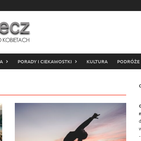
IA
PORADY I CIEKAWOSTKI
KULTURA
PODRÓŻE
C
d
w
-