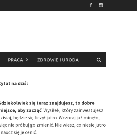
PRACA
ZDROWIE I URODA
ytat na dziś:
Gdziekolwiek się teraz znajdujesz, to dobre
miejsce, aby zacząć
. Wysiłek, który zainwestujesz
zisiaj, będzie się liczył jutro. Wczoraj już minęło,
ięc nie próbuj go zmienić. Nie wiesz, co niesie jutro
 naucz się je cenić.