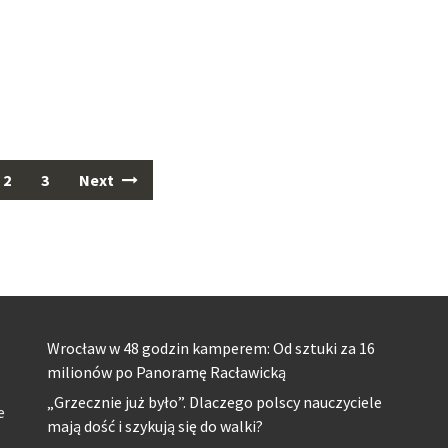
2
3
Next
Wrocław w 48 godzin kamperem: Od sztuki za 16
milionów po Panoramę Racławicką
„Grzecznie już było”. Dlaczego polscy nauczyciele
e
mają dość i szykują się do walki?