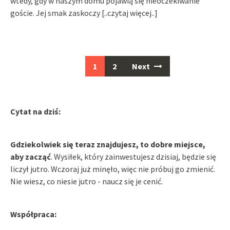
wtedy, gdy w naszym domu pojawią się nieoczekiwanie
goście. Jej smak zaskoczy
[..czytaj więcej..]
Posts
1
2
Next
navigation
Cytat na dziś:
Gdziekolwiek się teraz znajdujesz, to dobre miejsce,
aby zacząć
. Wysiłek, który zainwestujesz dzisiaj, będzie się
liczył jutro. Wczoraj już minęło, więc nie próbuj go zmienić.
Nie wiesz, co niesie jutro - naucz się je cenić.
Współpraca: