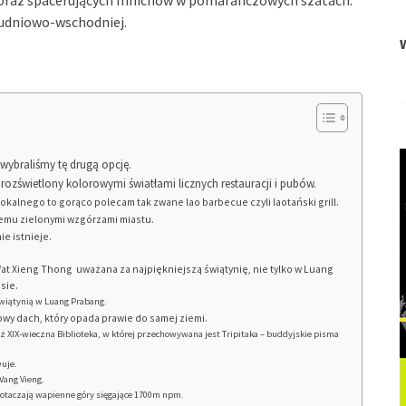
e oraz spacerujących mnichów w pomarańczowych szatach.
ołudniowo-wschodniej.
wybraliśmy tę drugą opcję.
ozświetlony kolorowymi światłami licznych restauracji i pubów.
okalnego to gorąco polecam tak zwane lao barbecue czyli laotański grill.
nemu zielonymi wzgórzami miastu.
ie istnieje.
t Xieng Thong uważana za najpiękniejszą świątynię, nie tylko w Luang
sie.
świątynią w Luang Prabang.
y dach, który opada prawie do samej ziemi.
 XIX-wieczna Biblioteka, w której przechowywana jest Tripitaka – buddyjskie pisma
wuje.
Vang Vieng.
ą otaczają wapienne góry sięgające 1700m npm.