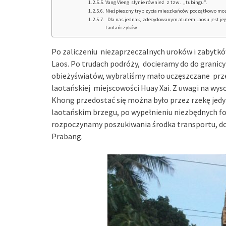
Vang Vieng słynie również z tzw. „tubingu”.
Nieśpieszny tryb życia mieszkańców początkowo może 
Dla nas jednak, zdecydowanym atutem Laosu jest jego
Laotańczyków.
Po zaliczeniu niezaprzeczalnych uroków i zabytków
Laos. Po trudach podróży, docieramy do do granicy
obieżyświatów, wybraliśmy mało uczęszczane przej
laotańskiej miejscowości Huay Xai. Z uwagi na wys
Khong przedostać się można było przez rzekę je
laotańskim brzegu, po wypełnieniu niezbędnych 
rozpoczynamy poszukiwania środka transportu, do
Prabang.