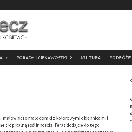
IA
PORADY I CIEKAWOSTKI
KULTURA
PODRÓŻE
C
d
, malownicze małe domki z kolorowymi okiennicami i
w
e tropikalną roślinnością. Teraz dodajcie do tego
-