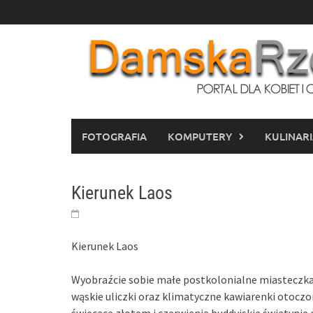
Skip
to
content
FOTOGRAFIA
KOMPUTERY
KULINAR
Kierunek Laos
Kierunek Laos
Wyobraźcie sobie małe postkolonialne miasteczka
wąskie uliczki oraz klimatyczne kawiarenki otoczon