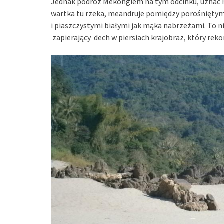
Jednak podróż Mekongiem na tym odcinku, uznać na
wartka tu rzeka, meandruje pomiędzy porośniętymi
i piaszczystymi białymi jak mąka nabrzeżami. To 
zapierający dech w piersiach krajobraz, który re