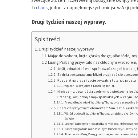
świecące złotem i czerwienią buddyjskie świątyni
To
Laos
, jedno z najpiękniejszych miejsc w Azji p
Drugi tydzień naszej wyprawy.
Spis treści
Drugi tydzień naszej wyprawy.
Mając do wyboru, kręta górską drogę, albo łódź, my 
Luang Prabang przywitało nas chłodnym wieczorem, r
Jeśli jednak ktoś woli spróbować czegoś bardziej l
Za dnia postanawiamy bliżej przyjrzeć się otoczo
Rozdział na pracę i życie prywatne tutaj po prostu n
Wpisani w krajobraz Laosu są mnisi.
Miejscem z pewnością godnym odwiedzenia jest Wa
Prabang , ale jedną z najwspanialszych w całym Lao
Przez długie wieki Wat Xieng Thong była szczególną 
Charakterystycznym elementem Sim jest 7-kaskadow
Wśród budowli Wat Xieng Thoung znajduje się również
święte.
Luang Prabang to niewątpliwie miejsce, które oczaro
Następnego dnia rano lokalnym busem wyruszmy do 
Miasteczko Vang Vieng położone jest nad rzeka, któr