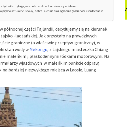
być lekko irytujący ale po kilku dniach udziela się każdemu.
 piękno naturalne, spokój, dobra kuchnia oraz ogromna gościnność i serdeczność
 północnej części Tajlandii, decydujemy się na kierunek
 tajsko -laotańskiej. Jak przystało na prawdziwych
ście graniczne (a właściwie przepływ graniczny), w
oki stan wody w
Mekongu
, z tajskiego miasteczka Chiang
dynie maleńkimi, płaskodennymi łódkami motorowymi. Na
formularzy wjazdowych w maleńkim punkcie odpraw,
 najbardziej niezwykłego miejsca w Laosie, Luang