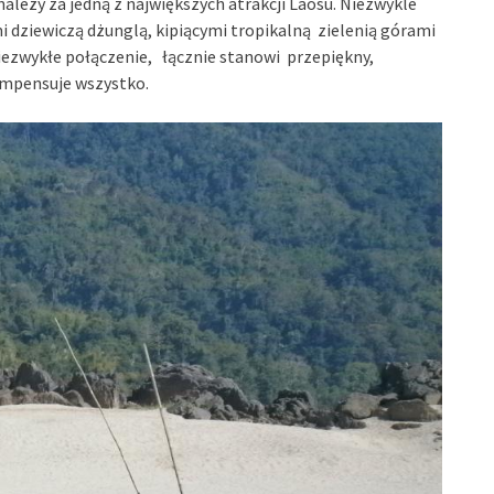
leży za jedną z największych atrakcji Laosu. Niezwykle
 dziewiczą dżunglą, kipiącymi tropikalną zielenią górami
niezwykłe połączenie, łącznie stanowi przepiękny,
kompensuje wszystko.