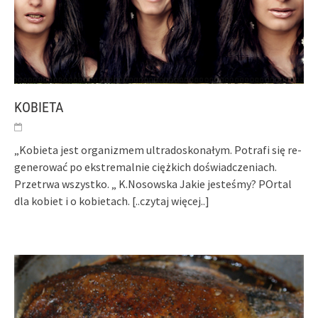
KOBIETA
„Ko­bieta jest or­ga­niz­mem ul­tra­dos­ko­nałym. Pot­ra­fi się re­
gene­rować po ek­stre­mal­nie ciężkich doświad­cze­niach.
Przet­rwa wszystko. „ K.Nosowska Jakie jesteśmy? POrtal
dla kobiet i o kobietach.
[..czytaj więcej..]