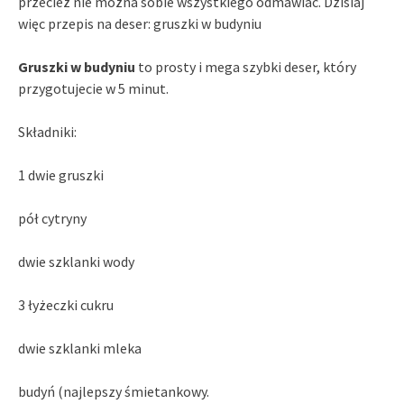
przecież nie można sobie wszystkiego odmawiać. Dzisiaj
więc przepis na deser: gruszki w budyniu
Gruszki w budyniu
to prosty i mega szybki deser, który
przygotujecie w 5 minut.
Składniki:
1 dwie gruszki
pół cytryny
dwie szklanki wody
3 łyżeczki cukru
dwie szklanki mleka
budyń (najlepszy śmietankowy.