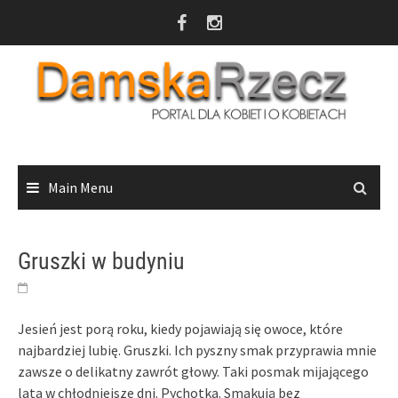
Skip
to
content
Main Menu
Gruszki w budyniu
Jesień jest porą roku, kiedy pojawiają się owoce, które
najbardziej lubię. Gruszki. Ich pyszny smak przyprawia mnie
zawsze o delikatny zawrót głowy. Taki posmak mijającego
lata w chłodniejsze dni. Pychotka. Smakują bez