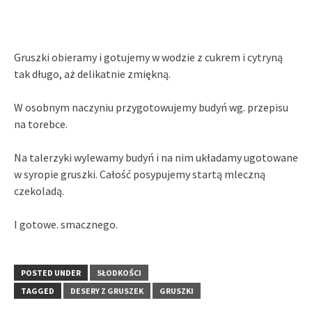
Gruszki obieramy i gotujemy w wodzie z cukrem i cytryną
tak długo, aż delikatnie zmiękną.
W osobnym naczyniu przygotowujemy budyń wg. przepisu
na torebce.
Na talerzyki wylewamy budyń i na nim układamy ugotowane
w syropie gruszki. Całość posypujemy startą mleczną
czekoladą.
I gotowe. smacznego.
POSTED UNDER
SŁODKOŚCI
TAGGED
DESERY Z GRUSZEK
GRUSZKI