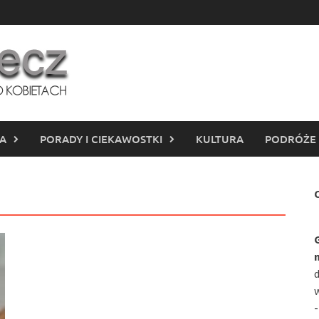
IA
PORADY I CIEKAWOSTKI
KULTURA
PODRÓŻE
C
d
w
-