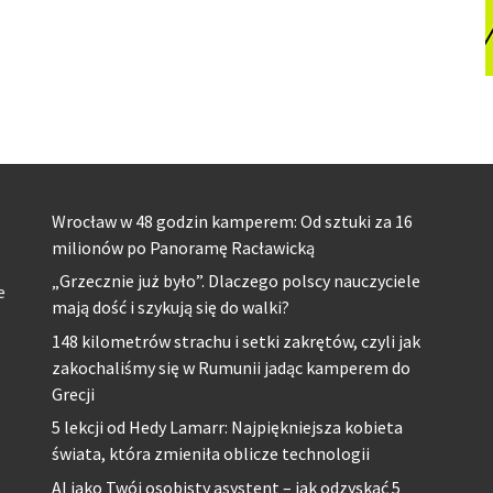
Wrocław w 48 godzin kamperem: Od sztuki za 16
milionów po Panoramę Racławicką
„Grzecznie już było”. Dlaczego polscy nauczyciele
e
mają dość i szykują się do walki?
148 kilometrów strachu i setki zakrętów, czyli jak
zakochaliśmy się w Rumunii jadąc kamperem do
Grecji
5 lekcji od Hedy Lamarr: Najpiękniejsza kobieta
świata, która zmieniła oblicze technologii
AI jako Twój osobisty asystent – jak odzyskać 5