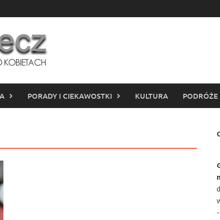
IA
PORADY I CIEKAWOSTKI
KULTURA
PODRÓŻE
C
d
w
-