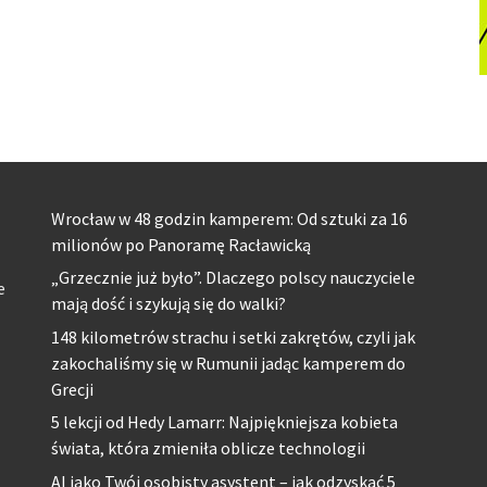
Wrocław w 48 godzin kamperem: Od sztuki za 16
milionów po Panoramę Racławicką
„Grzecznie już było”. Dlaczego polscy nauczyciele
e
mają dość i szykują się do walki?
148 kilometrów strachu i setki zakrętów, czyli jak
zakochaliśmy się w Rumunii jadąc kamperem do
Grecji
5 lekcji od Hedy Lamarr: Najpiękniejsza kobieta
świata, która zmieniła oblicze technologii
AI jako Twój osobisty asystent – jak odzyskać 5