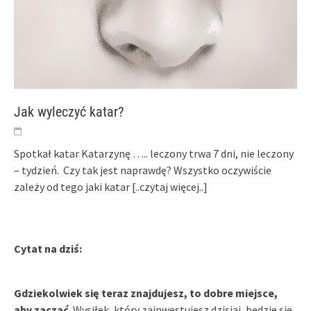
Jak wyleczyć katar?
Spotkał katar Katarzynę ….. leczony trwa 7 dni, nie leczony
– tydzień. Czy tak jest naprawdę? Wszystko oczywiście
zależy od tego jaki katar
[..czytaj więcej..]
Cytat na dziś:
Gdziekolwiek się teraz znajdujesz, to dobre miejsce,
aby zacząć
. Wysiłek, który zainwestujesz dzisiaj, będzie się