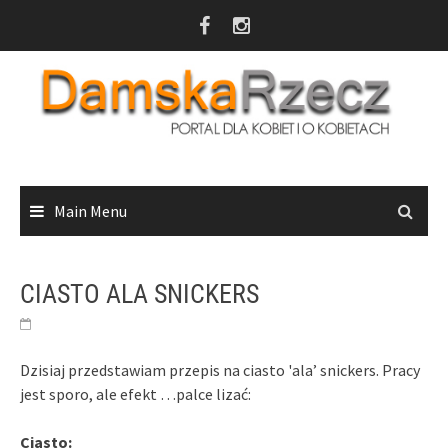
Skip
to
content
Main Menu
CIASTO ALA SNICKERS
Dzisiaj przedstawiam przepis na ciasto 'ala’ snickers. Pracy
jest sporo, ale efekt …palce lizać:
Ciasto: