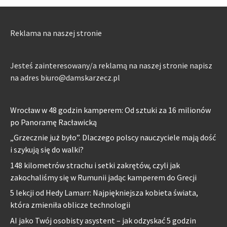
Reklama na naszej stronie
Jesteś zainteresowany/a reklamą na naszej stronie napisz
na adres biuro@damskarzecz.pl
Wrocław w 48 godzin kamperem: Od sztuki za 16 milionów
po Panoramę Racławicką
„Grzecznie już było”. Dlaczego polscy nauczyciele mają dość
i szykują się do walki?
148 kilometrów strachu i setki zakrętów, czyli jak
zakochaliśmy się w Rumunii jadąc kamperem do Grecji
5 lekcji od Hedy Lamarr: Najpiękniejsza kobieta świata,
która zmieniła oblicze technologii
AI jako Twój osobisty asystent – jak odzyskać 5 godzin