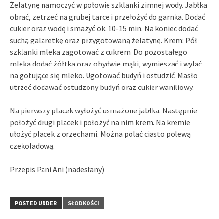
Żelatynę namoczyć w połowie szklanki zimnej wody. Jabłka
obrać, zetrzeć na grubej tarce i przełożyć do garnka. Dodać
cukier oraz wodę i smażyć ok. 10-15 min. Na koniec dodać
suchą galaretkę oraz przygotowaną żelatynę. Krem: Pół
szklanki mleka zagotować z cukrem. Do pozostałego
mleka dodać żółtka oraz obydwie mąki, wymieszać i wylać
na gotujące się mleko. Ugotować budyń i ostudzić. Masło
utrzeć dodawać ostudzony budyń oraz cukier waniliowy.
Na pierwszy placek wyłożyć usmażone jabłka. Następnie
położyć drugi placek i położyć na nim krem. Na kremie
ułożyć placek z orzechami. Można polać ciasto polewą
czekoladową.
Przepis Pani Ani (nadesłany)
POSTED UNDER
SŁODKOŚCI