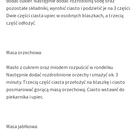
dodać cukier. Następnie dodać rozrobioną sodę oraz
pozostałe składniki, wyrobić ciasto i podzielić je na 3 części.
Dwie części ciasta upiec w osobnych blaszkach, a trzecią
część odłożyć.
Masa orzechowa:
Masło z cukrem oraz miodem rozpuścić w rondelku.
Następnie dodać rozdrobnione orzechy i smażyć ok. 3
minuty. Trzecią część ciasta przełożyć na blaszkę i ciasto
posmarować gorącą masą orzechową. Ciasto wstawić do
piekarnika i upiec.
Masa jabłkowa: