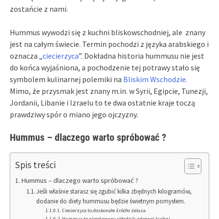
zostańcie z nami.
Hummus wywodzi się z kuchni bliskowschodniej, ale znany
jest na całym świecie. Termin pochodzi z języka arabskiego i
oznacza „
ciecierzyca
”. Dokładna historia hummusu nie jest
do końca wyjaśniona, a pochodzenie tej potrawy stało się
symbolem kulinarnej polemiki na
Bliskim Wschodzie.
Mimo, że przysmak jest znany m.in. w Syrii, Egipcie, Tunezji,
Jordanii, Libanie i Izraelu to te dwa ostatnie kraje toczą
prawdziwy spór o miano jego ojczyzny.
Hummus – dlaczego warto spróbować ?
Spis treści
Hummus – dlaczego warto spróbować ?
Jeśli właśnie starasz się zgubić kilka zbędnych kilogramów,
dodanie do diety hummusu będzie świetnym pomysłem.
Ciecierzyca to doskonałe źródło żelaza.
Hummus to nieodzowny składnik zdrowej kuchni.