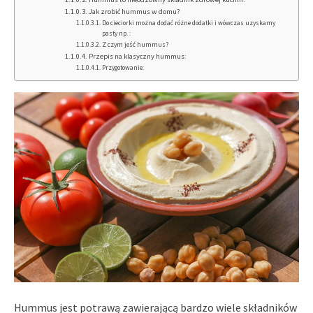
Jak zrobić hummus w domu?
Do cieciorki można dodać różne dodatki i wówczas uzyskamy
pasty np. :
Z czym jeść hummus?
Przepis na klasyczny hummus:
Przygotowanie:
Hummus jest potrawą zawierającą bardzo wiele składników