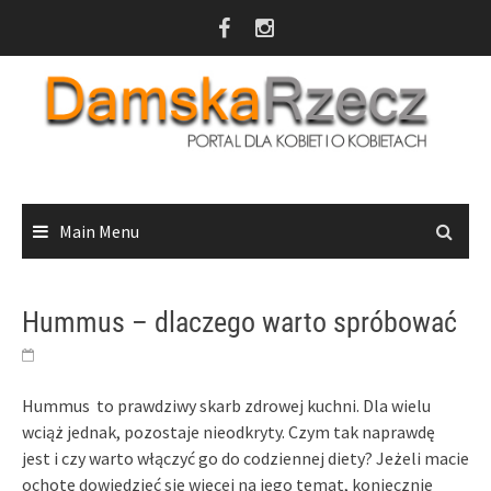
Skip
to
content
Main Menu
Hummus – dlaczego warto spróbować
Hummus to prawdziwy skarb zdrowej kuchni. Dla wielu
wciąż jednak, pozostaje nieodkryty. Czym tak naprawdę
jest i czy warto włączyć go do codziennej diety? Jeżeli macie
ochotę dowiedzieć się więcej na jego temat, koniecznie