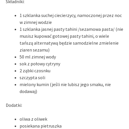
Składniki:
1 szklanka suchej ciecierzycy, namoczonej przez noc
w zimnej wodzie
1 szklanka jasnej pasty tahini /sezamowa pasta/ (nie
musisz kupować gotowej pasty tahini, o wiele
tańszą alternatywą będzie samodzielne zmielenie
ziaren sezamu)
50 ml zimnej wody
sok z połowy cytryny
2 ząbki czosnku
szczypta soli
mielony kumin (jeśli nie lubisz jego smaku, nie
dodawaj)
Dodatki:
oliwa z oliwek
posiekana pietruszka