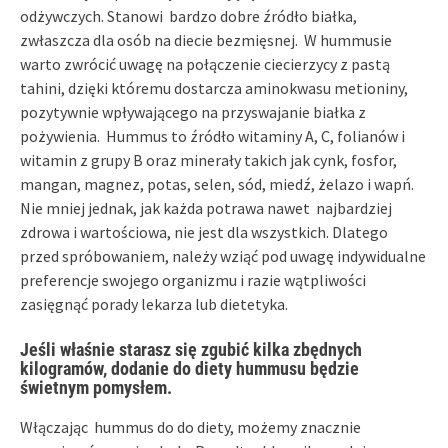
odżywczych. Stanowi bardzo dobre źródło białka,
zwłaszcza dla osób na diecie bezmięsnej. W hummusie
warto zwrócić uwagę na połączenie ciecierzycy z pastą
tahini, dzięki któremu dostarcza aminokwasu metioniny,
pozytywnie wpływającego na przyswajanie białka z
pożywienia. Hummus to źródło witaminy A, C, folianów i
witamin z grupy B oraz minerały takich jak cynk, fosfor,
mangan, magnez, potas, selen, sód, miedź, żelazo i wapń.
Nie mniej jednak, jak każda potrawa nawet najbardziej
zdrowa i wartościowa, nie jest dla wszystkich. Dlatego
przed spróbowaniem, należy wziąć pod uwagę indywidualne
preferencje swojego organizmu i razie wątpliwości
zasięgnąć porady lekarza lub dietetyka.
Jeśli właśnie starasz się zgubić kilka zbędnych
kilogramów, dodanie do diety hummusu będzie
świetnym pomysłem.
Włączając hummus do do diety, możemy znacznie