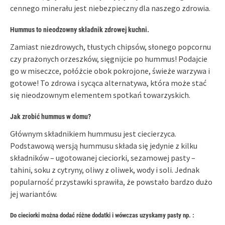
cennego minerału jest niebezpieczny dla naszego zdrowia.
Hummus to nieodzowny składnik zdrowej kuchni.
Zamiast niezdrowych, tłustych chipsów, słonego popcornu
czy prażonych orzeszków, sięgnijcie po hummus! Podajcie
go w miseczce, połóżcie obok pokrojone, świeże warzywa i
gotowe! To zdrowa i sycąca alternatywa, która może stać
się nieodzownym elementem spotkań towarzyskich.
Jak zrobić hummus w domu?
Głównym składnikiem hummusu jest ciecierzyca.
Podstawową wersją hummusu składa się jedynie z kilku
składników – ugotowanej cieciorki, sezamowej pasty –
tahini, soku z cytryny, oliwy z oliwek, wody i soli. Jednak
popularność przystawki sprawiła, że powstało bardzo dużo
jej wariantów.
Do cieciorki można dodać różne dodatki i wówczas uzyskamy pasty np. :