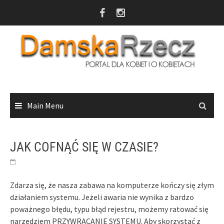
Skip
to
content
Main Menu
JAK COFNĄĆ SIĘ W CZASIE?
Zdarza się, że nasza zabawa na komputerze kończy się złym
działaniem systemu. Jeżeli awaria nie wynika z bardzo
poważnego błędu, typu błąd rejestru, możemy ratować się
narzędziem PRZYWRACANIE SYSTEMU. Aby skorzystać z