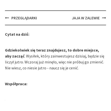
Post
PRZEGLĄDARKI
JAJA W ZALEWIE
navigation
Cytat na dziś:
Gdziekolwiek się teraz znajdujesz, to dobre miejsce,
aby zacząć
. Wysiłek, który zainwestujesz dzisiaj, będzie się
liczył jutro. Wczoraj już minęło, więc nie próbuj go zmienić.
Nie wiesz, co niesie jutro - naucz się je cenić.
Współpraca: