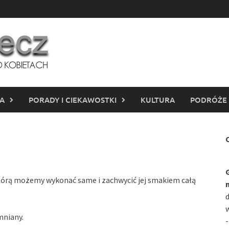
IA
PORADY I CIEKAWOSTKI
KULTURA
PODRÓŻE
C
którą możemy wykonać same i zachwycić jej smakiem całą
d
w
mniany.
-