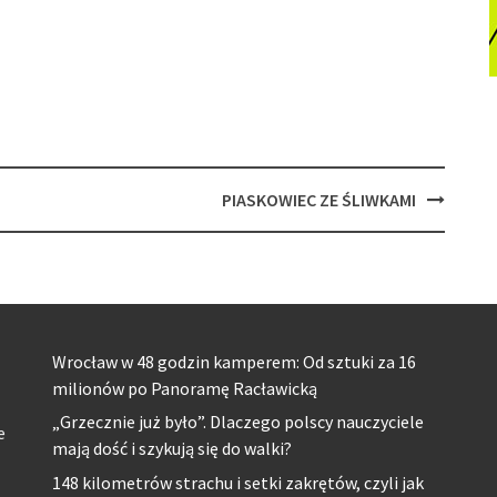
PIASKOWIEC ZE ŚLIWKAMI
Wrocław w 48 godzin kamperem: Od sztuki za 16
milionów po Panoramę Racławicką
„Grzecznie już było”. Dlaczego polscy nauczyciele
e
mają dość i szykują się do walki?
148 kilometrów strachu i setki zakrętów, czyli jak