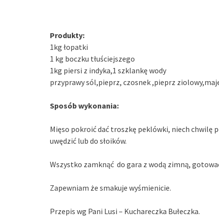
Produkty:
1kg łopatki
1 kg boczku tłuściejszego
1kg piersi z indyka,1 szklankę wody
przyprawy sól,pieprz, czosnek ,pieprz ziolowy,maj
Sposób wykonania:
Mięso pokroić dać troszkę peklówki, niech chwilę p
uwędzić lub do słoików.
Wszystko zamknąć do gara z wodą zimną, gotować 1
Zapewniam że smakuje wyśmienicie.
Przepis wg Pani Lusi – Kuchareczka Bułeczka.