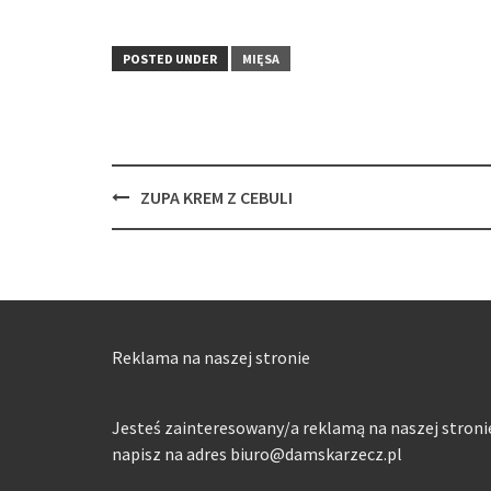
POSTED UNDER
MIĘSA
Post
ZUPA KREM Z CEBULI
navigation
Reklama na naszej stronie
Jesteś zainteresowany/a reklamą na naszej stroni
napisz na adres biuro@damskarzecz.pl