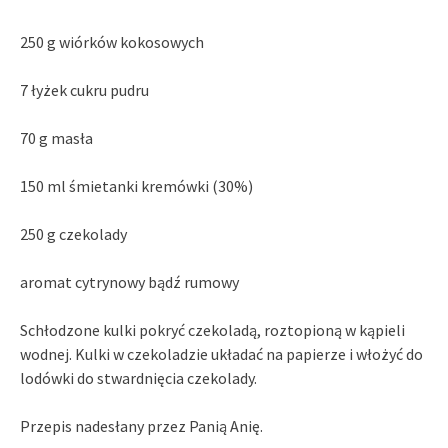
250 g wiórków kokosowych
7 łyżek cukru pudru
70 g masła
150 ml śmietanki kremówki (30%)
250 g czekolady
aromat cytrynowy bądź rumowy
Schłodzone kulki pokryć czekoladą, roztopioną w kąpieli
wodnej. Kulki w czekoladzie układać na papierze i włożyć do
lodówki do stwardnięcia czekolady.
Przepis nadesłany przez Panią Anię.