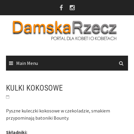
Skip
to
content
Main Menu
KULKI KOKOSOWE
Pyszne kuleczki kokosowe w czekoladzie, smakiem
przypominają batoniki Bounty.
Składniki: