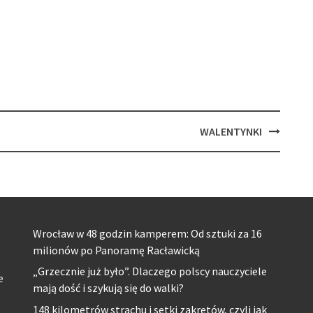
WALENTYNKI
Wrocław w 48 godzin kamperem: Od sztuki za 16
milionów po Panoramę Racławicką
„Grzecznie już było”. Dlaczego polscy nauczyciele
e
mają dość i szykują się do walki?
148 kilometrów strachu i setki zakrętów, czyli jak