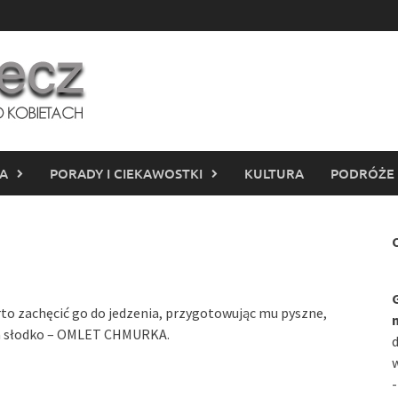
IA
PORADY I CIEKAWOSTKI
KULTURA
PODRÓŻE
C
to zachęcić go do jedzenia, przygotowując mu pyszne,
na słodko – OMLET CHMURKA.
d
w
-