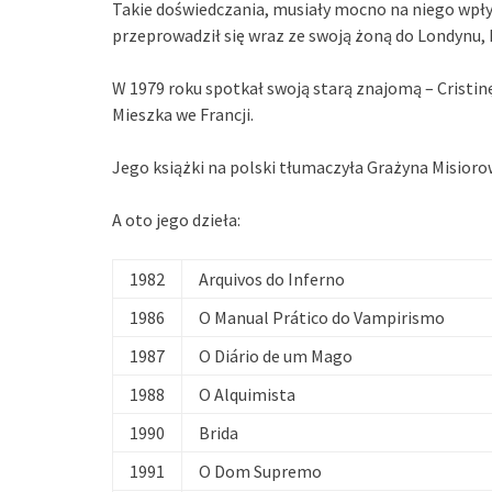
Takie doświedczania, musiały mocno na niego wpły
przeprowadził się wraz ze swoją żoną do Londynu, k
W 1979 roku spotkał swoją starą znajomą – Cristinę O
Mieszka we Francji.
Jego książki na polski tłumaczyła Grażyna Misioro
A oto jego dzieła:
1982
Arquivos do Inferno
1986
O Manual Prático do Vampirismo
1987
O Diário de um Mago
1988
O Alquimista
1990
Brida
1991
O Dom Supremo