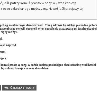
ryć, jeśli patrzy komuś prosto w oczy. A każda kobieta
ć z oczu zakochanego mężczyzny. Nawet jeśli przejawy tej
dychają za utraconym dzieciństwem. Tracą zdrowie by zdobyć pieniądze, potem
zapominając o chwili obecnej i w ten sposób nie przeżywają ani teraźniejszości
nigdy nie żyli.
ci.
pójść naprzód.
warci.
ujące.
trzy komuś prosto w oczy. A każda kobieta posiadająca choć odrobinę wrażliwości
 tej miłości bywają czasem absurdalne.
WSPÓŁCZESNY PISARZ