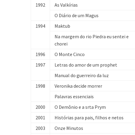
1992
As Valkírias
O Diário de um Magus
1994
Maktub
Na margem do rio Piedra eu sentei e
chorei
1996
O Monte Cinco
1997
Letras do amor de um prophet
Manual do guerreiro da luz
1998
Veronika decide morrer
Palavras essenciais
2000
O Demônio e a srta Prym
2001
Histórias para pais, filhos e netos
2003
Onze Minutos