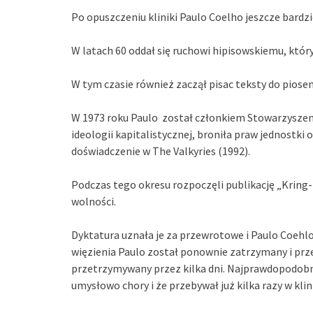
Po opuszczeniu kliniki Paulo Coelho jeszcze bardz
W latach 60 oddał się ruchowi hipisowskiemu, który
W tym czasie również zaczął pisac teksty do piose
W 1973 roku Paulo został członkiem Stowarzyszenia
ideologii kapitalistycznej, broniła praw jednostki 
doświadczenie w The Valkyries (1992).
Podczas tego okresu rozpoczęli publikację „Kring-
wolności.
Dyktatura uznała je za przewrotowe i Paulo Coehlo
więzienia Paulo został ponownie zatrzymany i prz
przetrzymywany przez kilka dni. Najprawdopodobnie
umysłowo chory i że przebywał już kilka razy w kli