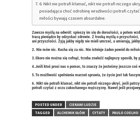
6. Nikt nie potrafi kłamać, nikt nie potrafi niczego uk
posiadająca choć odrobinę wrażliwości potrafi czyta
miłości bywają czasem absurdalne.
Zawsze myślą na odwrót: spieszy im się do dorosłości, a potem wz
tracą pieniądze by odzyskać zdrowie. Z troską myślą o przyszłości, 
ani przyszłości. Żyją jakby nigdy nie mieli umrzeć, a umierają, jakby 
2. Nie mów nic. Kocha się za nic. Nie istnieje żaden powód do miłoś
3.Skoro nie można się cofnąć, trzeba znaleźć najlepszy sposób, by 
4.Jeśli ktoś prosi nas o pomoc, to znaczy że jesteśmy jeszcze coś 
5.To możliwość spełnienia marzeń sprawia, że życie jest tak fascyn
6. Nikt nie potrafi kłamać, nikt nie potrafi niczego ukryć, jeśli pa
potrafi czytać z oczu zakochanego mężczyzny. Nawet jeśli przejawy
POSTED UNDER
CIEKAWI LUDZIE
TAGGED
ALCHEMIK SŁÓW
CYTATY
PAULO COELHO