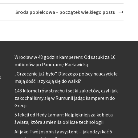
Środa popielcowa – początek wielkiego postu
Wrocław w 48 godzin kamperem: Od sztuki za 16
milionów po Panoramę Racławicką
„Grzecznie już było”. Dlaczego polscy nauczyciele
e
mają dość i szykują się do walki?
148 kilometrów strachu i setki zakrętów, czyli jak
zakochaliśmy się w Rumunii jadąc kamperem do
Grecji
5 lekcji od Hedy Lamarr: Najpiękniejsza kobieta
świata, która zmieniła oblicze technologii
AI jako Twój osobisty asystent – jak odzyskać 5