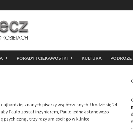
IA
PORADY I CIEKAWOSTKI
KULTURA
PODRÓŻE
C
najbardziej znanych pisarzy współczesnych. Urodził się 24
li aby Paulo został inżynierem, Paulo jednak stanowczo
d
psychiczną , trzy razy umieścił go w klinice
w
-