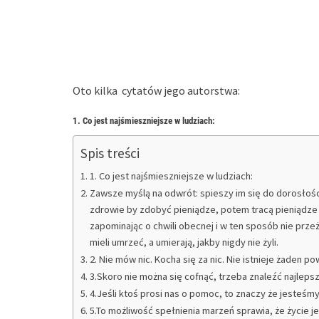
Oto kilka cytatów jego autorstwa:
1. Co jest najśmieszniejsze w ludziach:
Spis treści
1. Co jest najśmieszniejsze w ludziach:
Zawsze myślą na odwrót: spieszy im się do dorosłoś
zdrowie by zdobyć pieniądze, potem tracą pieniądze 
zapominając o chwili obecnej i w ten sposób nie przeży
mieli umrzeć, a umierają, jakby nigdy nie żyli.
2. Nie mów nic. Kocha się za nic. Nie istnieje żaden p
3.Skoro nie można się cofnąć, trzeba znaleźć najleps
4.Jeśli ktoś prosi nas o pomoc, to znaczy że jesteśmy
5.To możliwość spełnienia marzeń sprawia, że życie je