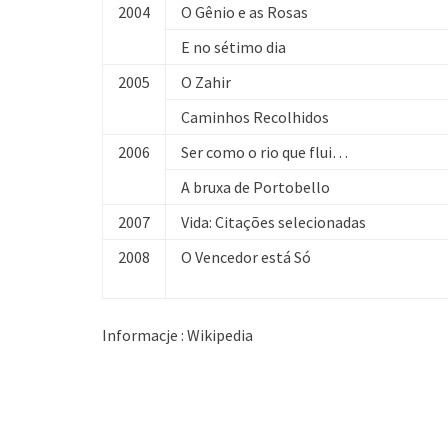
2004
O Gênio e as Rosas
E no sétimo dia
2005
O Zahir
Caminhos Recolhidos
2006
Ser como o rio que flui…
A bruxa de Portobello
2007
Vida: Citações selecionadas
2008
O Vencedor está Só
Informacje : Wikipedia