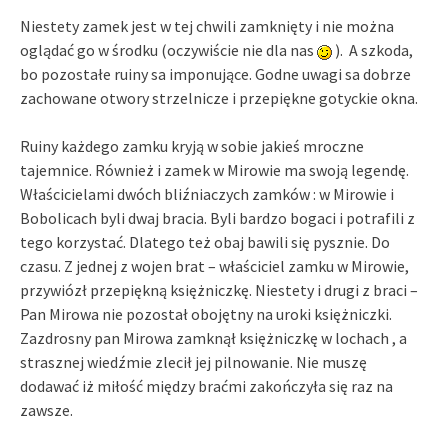
Niestety zamek jest w tej chwili zamknięty i nie można
oglądać go w środku (oczywiście nie dla nas
). A szkoda,
bo pozostałe ruiny sa imponujące. Godne uwagi sa dobrze
zachowane otwory strzelnicze i przepiękne gotyckie okna.
Ruiny każdego zamku kryją w sobie jakieś mroczne
tajemnice. Również i zamek w Mirowie ma swoją legendę.
Właścicielami dwóch bliźniaczych zamków : w Mirowie i
Bobolicach byli dwaj bracia. Byli bardzo bogaci i potrafili z
tego korzystać. Dlatego też obaj bawili się pysznie. Do
czasu. Z jednej z wojen brat – właściciel zamku w Mirowie,
przywiózł przepiękną księżniczkę. Niestety i drugi z braci –
Pan Mirowa nie pozostał obojętny na uroki księżniczki.
Zazdrosny pan Mirowa zamknął księżniczkę w lochach , a
strasznej wiedźmie zlecił jej pilnowanie. Nie muszę
dodawać iż miłość między braćmi zakończyła się raz na
zawsze.