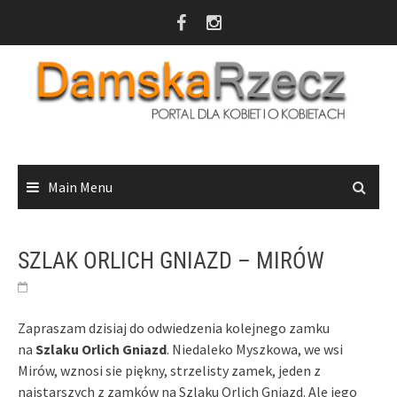
Skip
to
content
Main Menu
SZLAK ORLICH GNIAZD – MIRÓW
Zapraszam dzisiaj do odwiedzenia kolejnego zamku
na
Szlaku Orlich Gniazd
. Niedaleko Myszkowa, we wsi
Mirów, wznosi sie piękny, strzelisty zamek, jeden z
najstarszych z zamków na Szlaku Orlich Gniazd. Ale jego