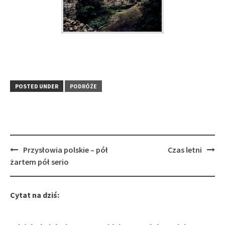
POSTED UNDER
PODRÓŻE
Post
Przysłowia polskie – pół
Czas letni
navigation
żartem pół serio
Cytat na dziś: