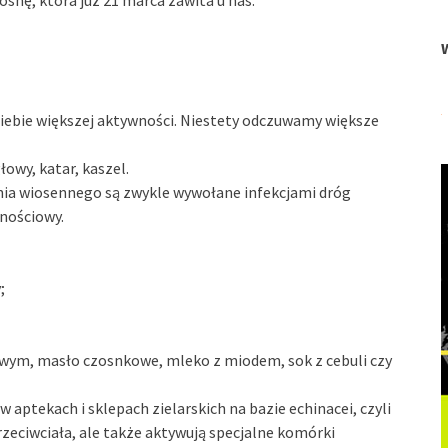
osnę, która już 21 marca zawita u nas.
siebie większej aktywności. Niestety odczuwamy większe
łowy, katar, kaszel.
ia wiosennego są zwykle wywołane infekcjami dróg
nościowy.
;
nowym, masło czosnkowe, mleko z miodem, sok z cebuli czy
aptekach i sklepach zielarskich na bazie echinacei, czyli
rzeciwciała, ale także aktywują specjalne komórki