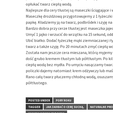
opłukać twarz ciepłą wodą.
Najlepsze dla cery tłustej są maseczki ściągające i
Maseczkę drożdżową przygotowujemy z 1 łyżeczki s
papkę. Kładziemy ją na twarz, podbródek i szyję n
Bardzo dobra przy cerze tłustej jest maseczka jaj
Umyć 1 jajko i wrzucić do wrzątku na 15 sekund, odd
Ubić białko. Dodać łyżeczkę mąki ziemniaczanej i 
twarz a także szyję. Po 20 minutach zmyć ciepłą wo
Została nam jeszcze cera mieszana, którą myjem
dość grubo kremem tłustym lub półtłustym. Po ki
ciepłą wodą bez mydła. Po umyciu nasączamy twar
policzki dajemy natomiast krem odżywczy lub maś
Rano całą twarz płuczemy chłodną wodą, osuszamy
półtłustego.
POSTED UNDER
PORY ROKU
TAGGED
JAK ZADBAĆ O CERĘ SUCHĄ.
NATURALNE PRE