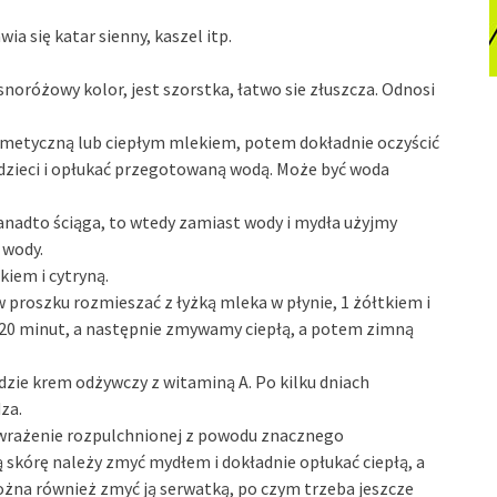
ia się katar sienny, kaszel itp.
noróżowy kolor, jest szorstka, łatwo sie złuszcza. Odnosi
smetyczną lub ciepłym mlekiem, potem dokładnie oczyścić
dzieci i opłukać przegotowaną wodą. Może być woda
 zanadto ściąga, to wtedy zamiast wody i mydła użyjmy
a wody.
iem i cytryną.
w proszku rozmieszać z łyżką mleka w płynie, 1 żółtkiem i
a 20 minut, a następnie zmywamy ciepłą, a potem zimną
ie krem odżywczy z witaminą A. Po kilku dniach
za.
i wrażenie rozpulchnionej z powodu znacznego
ą skórę należy zmyć mydłem i dokładnie opłukać ciepłą, a
żna również zmyć ją serwatką, po czym trzeba jeszcze