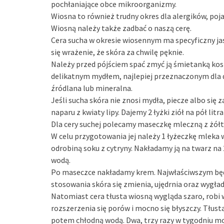
pochłaniające obce mikroorganizmy.
Wiosna to również trudny okres dla alergików, pojaw
Wiosną należy także zadbać o naszą cerę.
Cera sucha w okresie wiosennym ma specyficzny jas
się wrażenie, że skóra za chwilę pęknie.
Należy przed pójściem spać zmyć ją śmietanką ko
delikatnym mydłem, najlepiej przeznaczonym dla 
źródlana lub mineralna.
Jeśli sucha skóra nie znosi mydła, piecze albo się
naparu z kwiaty lipy. Dajemy 2 łyżki ziół na pół litr
Dla cery suchej polecamy maseczkę mleczną z żółtk
W celu przygotowania jej należy 1 łyżeczkę mleka 
odrobiną soku z cytryny. Nakładamy ją na twarz n
wodą.
Po maseczce nakładamy krem. Najwłaściwszym będz
stosowania skóra się zmienia, ujędrnia oraz wygład
Natomiast cera tłusta wiosną wygląda szaro, rob
rozszerzenia się porów i mocno się błyszczy. Tłust
potem chłodną wodą. Dwa, trzy razy w tygodniu mo