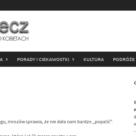
IA
PORADY I CIEKAWOSTKI
KULTURA
PODRÓŻE
C
d
gu, mrozów sprawia, że nie dała nam bardzo „popalić”.
w
-