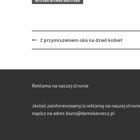
WIOSNA WONNA RADOSNA
Post
Z przymrużeniem oka na dzień kobiet
navigation
Reklama na naszej stronie
Jesteś zainteresowany/a reklamą na naszej stroni
napisz na adres biuro@damskarzecz.pl