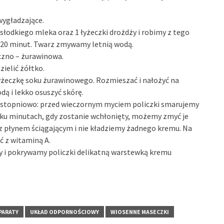
 wygładzające.
łodkiego mleka oraz 1 łyżeczki drożdży i robimy z tego
a 20 minut. Twarz zmywamy letnią wodą.
eczno – żurawinowa.
zielić żółtko.
łyżeczkę soku żurawinowego. Rozmieszać i nałożyć na
dą i lekko osuszyć skórę.
y stopniowo: przed wieczornym myciem policzki smarujemy
lku minutach, gdy zostanie wchłonięty, możemy zmyć je
z płynem ściągającym i nie kładziemy żadnego kremu. Na
ć z witaminą A.
 i pokrywamy policzki delikatną warstewką kremu
PARATY
UKŁAD ODPORNOŚCIOWY
WIOSENNE MASECZKI