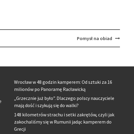
Pomysł na obiad
Wrocław w 48 godzin kamperem: Od sztuki za 16
milionów po Panoramę Racławicką
„Grzecznie już było”. Dlaczego polscy nauczyciele
e
mają dość i szykują się do walki?
148 kilometrów strachu i setki zakrętów, czyli jak
zakochaliśmy się w Rumunii jadąc kamperem do
Grecji