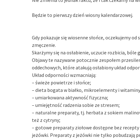
Nie zmienia to jednak faktu, że i tak czekamy na wi
Będzie to pierwszy dzień wiosny kalendarzowej.
Gdy pokazuje się wiosenne słońce, oczekujemy od 
zmęczenie.
Skarżymy się na osłabienie, uczucie rozbicia, bóle g
Objawy te nazywane potocznie zespołem przesilen
oddechowych, które atakują osłabiony układ odpor
Układ odporności wzmacniają:
– świeże powietrze i słońce;
– dieta bogata w białko, mikroelementy i witaminy
– umiarkowana aktywność fizyczna;
– umiejętność radzenia sobie ze stresem;
– naturalne preparaty, tj. herbata z sokiem mali
też z cytryny;
– gotowe preparaty ziołowe dostępne bez recepty w 
jeżówki. Preparaty z jeżówki nie tylko pobudzają p