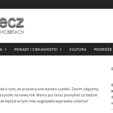
IA
PORADY I CIEKAWOSTKI
KULTURA
PODRÓŻE
C
nak o tym, że przelecą one bardzo szybko. Zanim zdążymy
szystko na nowy rok. Warto już teraz pomyśleć co będzie
d
Jak będzie w tym roku wyglądała wyprawka szkolna?
w
-