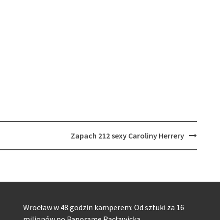
Zapach 212 sexy Caroliny Herrery
Wrocław w 48 godzin kamperem: Od sztuki za 16
milionów po Panoramę Racławicką