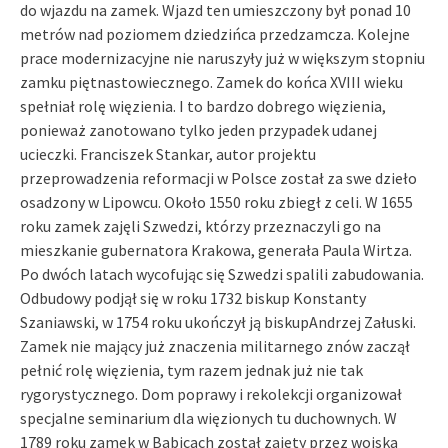
do wjazdu na zamek. Wjazd ten umieszczony był ponad 10
metrów nad poziomem dziedzińca przedzamcza. Kolejne
prace modernizacyjne nie naruszyły już w większym stopniu
zamku piętnastowiecznego. Zamek do końca XVIII wieku
spełniał rolę więzienia. I to bardzo dobrego więzienia,
ponieważ zanotowano tylko jeden przypadek udanej
ucieczki. Franciszek Stankar, autor projektu
przeprowadzenia reformacji w Polsce został za swe dzieło
osadzony w Lipowcu. Około 1550 roku zbiegł z celi. W 1655
roku zamek zajęli Szwedzi, którzy przeznaczyli go na
mieszkanie gubernatora Krakowa, generała Paula Wirtza.
Po dwóch latach wycofując się Szwedzi spalili zabudowania.
Odbudowy podjął się w roku 1732 biskup Konstanty
Szaniawski, w 1754 roku ukończył ją biskupAndrzej Załuski.
Zamek nie mający już znaczenia militarnego znów zaczął
pełnić rolę więzienia, tym razem jednak już nie tak
rygorystycznego. Dom poprawy i rekolekcji organizował
specjalne seminarium dla więzionych tu duchownych. W
1789 roku zamek w Babicach został zajęty przez wojska