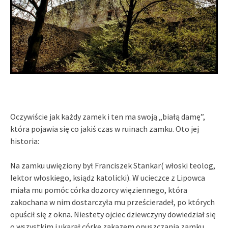
Oczywiście jak każdy zamek i ten ma swoją „białą damę”,
która pojawia się co jakiś czas w ruinach zamku. Oto jej
historia:
Na zamku uwięziony był Franciszek Stankar( włoski teolog,
lektor włoskiego, ksiądz katolicki). W ucieczce z Lipowca
miała mu pomóc córka dozorcy więziennego, która
zakochana w nim dostarczyła mu prześcieradeł, po których
opuścił się z okna. Niestety ojciec dziewczyny dowiedział się
o wszystkim i ukarał córke zakazem opuszczania zamku.