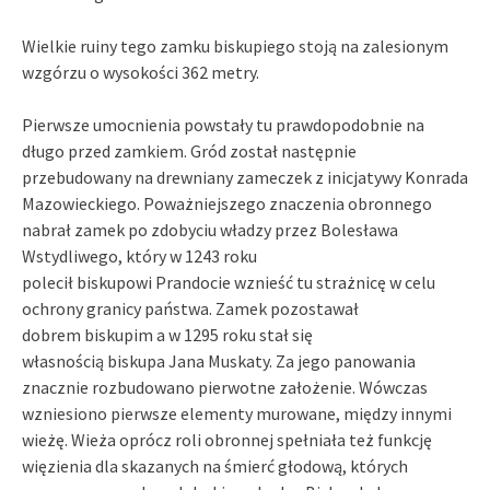
Wielkie ruiny tego zamku biskupiego stoją na zalesionym
wzgórzu o wysokości 362 metry.
Pierwsze umocnienia powstały tu prawdopodobnie na
długo przed zamkiem. Gród został następnie
przebudowany na drewniany zameczek z inicjatywy Konrada
Mazowieckiego. Poważniejszego znaczenia obronnego
nabrał zamek po zdobyciu władzy przez Bolesława
Wstydliwego, który w 1243 roku
polecił biskupowi Prandocie wznieść tu strażnicę w celu
ochrony granicy państwa. Zamek pozostawał
dobrem biskupim a w 1295 roku stał się
własnością biskupa Jana Muskaty. Za jego panowania
znacznie rozbudowano pierwotne założenie. Wówczas
wzniesiono pierwsze elementy murowane, między innymi
wieżę. Wieża oprócz roli obronnej spełniała też funkcję
więzienia dla skazanych na śmierć głodową, których