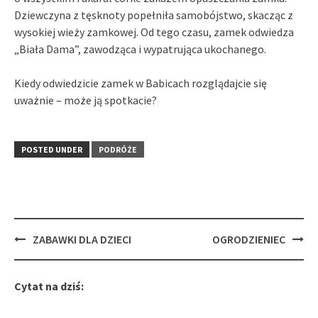
Dziewczyna z tęsknoty popełniła samobójstwo, skacząc z
wysokiej wieży zamkowej. Od tego czasu, zamek odwiedza
„Biała Dama”, zawodząca i wypatrująca ukochanego.
Kiedy odwiedzicie zamek w Babicach rozglądajcie się
uważnie – może ją spotkacie?
POSTED UNDER
PODRÓŻE
Post
ZABAWKI DLA DZIECI
OGRODZIENIEC
navigation
Cytat na dziś: