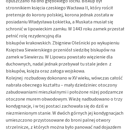
opuszczano na dno głębokiego lochu. Biskup był
stronnikiem księcia czeskiego Wacława II, który rościł
pretensje do korony polskiej, korona jednak została w
posiadaniu Władysława Łokietka, a Muskata musiał się
schronić w lipowieckim zamku. W 1443 roku zamek przestał
pełnić rolę rezydencyjną dla
biskupów krakowskich. Zbigniew Oleśnicki po wykupieniu
Księstwa Siewierskiego przeniósł siedzibę biskupów na
zamek w Siewierzu. W Lipowcu powstało więzienie dla
duchownych, nadal jednak przebywał tu stale jeden z
biskupów, księża oraz załoga wojskowa.
Kolejnej rozbudowy dokonano w XV wieku, wówczas całość
nabrała obecnego kształtu – mały dziedziniec otoczony
zabudowaniami mieszkalnymi i położone niżej podzamcze
otoczone murem obwodowym. Wieżę nadbudowano o trzy
kondygnacje, i w tej postaci zachowała się do dziś w
niezmienionym stanie. W dwóch górnych jej kondygnacjach
umieszczono przystosowane do broni palnej otwory
strzelnicze, z których można było panować nad dojazdem