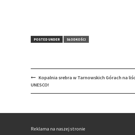
POSTED UNDER
SŁODKOŚCI
Post
Kopalnia srebra w Tarnowskich Górach na liśc
navigation
UNESCO!
Reklama na naszej stronie