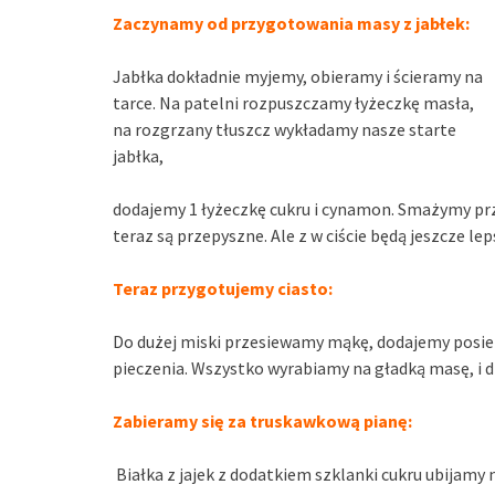
Zaczynamy od przygotowania masy z jabłek:
Jabłka dokładnie myjemy, obieramy i ścieramy na
tarce. Na patelni rozpuszczamy łyżeczkę masła,
na rozgrzany tłuszcz wykładamy nasze starte
jabłka,
dodajemy 1 łyżeczkę cukru i cynamon. Smażymy prz
teraz są przepyszne. Ale z w ciście będą jeszcze lep
Teraz przygotujemy ciasto:
Do dużej miski przesiewamy mąkę, dodajemy posie
pieczenia. Wszystko wyrabiamy na gładką masę, i dzi
Zabieramy się za truskawkową pianę:
Białka z jajek z dodatkiem szklanki cukru ubijamy n