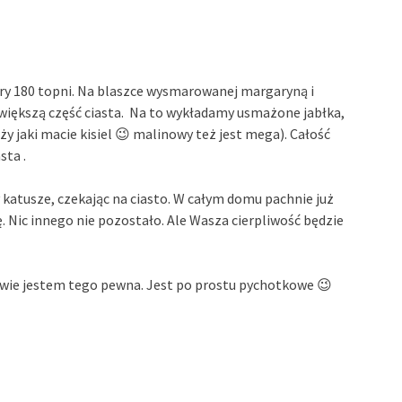
y 180 topni. Na blaszce wysmarowanej margaryną i
większą część ciasta. Na to wykładamy usmażone jabłka,
 jaki macie kisiel 😉 malinowy też jest mega). Całość
sta .
 katusze, czekając na ciasto. W całym domu pachnie już
ę. Nic innego nie pozostało. Ale Wasza cierpliwość będzie
iwie jestem tego pewna. Jest po prostu pychotkowe 😉