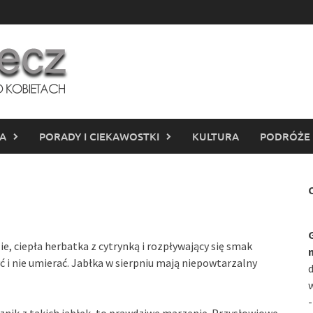
IA
PORADY I CIEKAWOSTKI
KULTURA
PODRÓŻE
C
e, ciepła herbatka z cytrynką i rozpływający się smak
ć i nie umierać. Jabłka w sierpniu mają niepowtarzalny
d
w
-