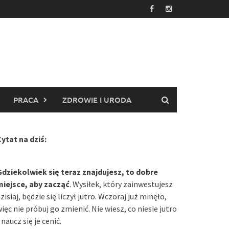
PRACA
ZDROWIE I URODA
ytat na dziś:
Gdziekolwiek się teraz znajdujesz, to dobre
miejsce, aby zacząć
. Wysiłek, który zainwestujesz
zisiaj, będzie się liczył jutro. Wczoraj już minęło,
ięc nie próbuj go zmienić. Nie wiesz, co niesie jutro
 naucz się je cenić.