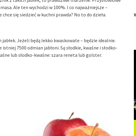
znik z takich jabłek, to prawdziwe marzenie. Przysłowiowe
a masa. Ale ten wychodzi w 100%. I co najważniejsze –
 chce się siedzieć w kuchni prawda? No to do dzieła.
h jabłek. Jeżeli będą lekko kwaskowate – będzie idealnie.
 istniej 7500 odmian jabłoni. Są słodkie, kwaśne i słodko-
śne lub słodko-kwaśne: szara reneta lub golster.