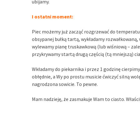
ubijamy.
I ostatni moment:
Piec możemy już zacząć rozgrzewać do temperatur
obsypanej bułką tartą, wykładamy rozwałkowaną, 
wylewamy pianę truskawkową (lub wiśniową – zależy
przykrywamy startą drugą częścią (tą mniejszą) cia
Wkładamy do piekarnika i przez 1 godzinę cierpimy
obłędnie, a Wy po prostu musicie ćwiczyć silną wol
nagrodzona sowicie. To pewne.
Mam nadzieję, że zasmakuje Wam to ciasto. Właśc