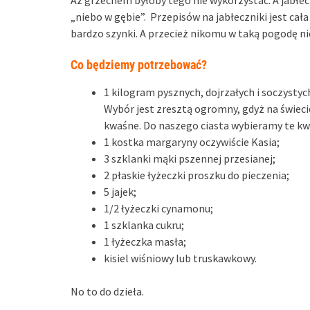
Aż grzechem byłoby tego nie wykorzystać. A jabłec
„niebo w gębie”. Przepisów na jabłeczniki jest cał
bardzo szynki. A przecież nikomu w taką pogodę nie
Co będziemy potrzebować?
1 kilogram pysznych, dojrzałych i soczystyc
Wybór jest zresztą ogromny, gdyż na świecie
kwaśne. Do naszego ciasta wybieramy te kwa
1 kostka margaryny oczywiście Kasia;
3 szklanki mąki pszennej przesianej;
2 płaskie łyżeczki proszku do pieczenia;
5 jajek;
1/2 łyżeczki cynamonu;
1 szklanka cukru;
1 łyżeczka masła;
kisiel wiśniowy lub truskawkowy.
No to do dzieła.