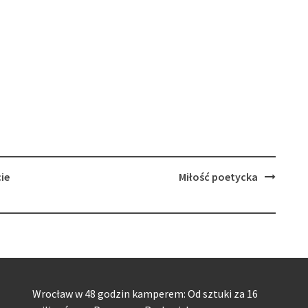
ie
Miłość poetycka
Wrocław w 48 godzin kamperem: Od sztuki za 16