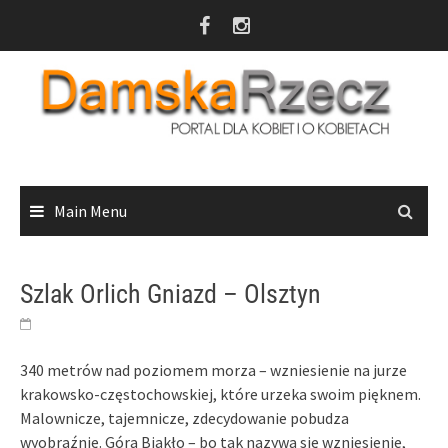
Skip
to
content
Main Menu
Szlak Orlich Gniazd – Olsztyn
340 metrów nad poziomem morza – wzniesienie na jurze
krakowsko-częstochowskiej, które urzeka swoim pięknem.
Malownicze, tajemnicze, zdecydowanie pobudza
wyobraźnię. Góra Biakło – bo tak nazywa się wzniesienie,