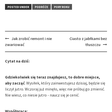
POSTED UNDER
PODRÓŻE
PORY ROKU
Post
Jak zrobić remont i nie
Ciasto z jabłkami bez
navigation
zwariować
tłuszczu
Cytat na dziś:
Gdziekolwiek się teraz znajdujesz, to dobre miejsce,
aby zacząć
. Wysiłek, który zainwestujesz dzisiaj, będzie się
liczył jutro. Wczoraj już minęło, więc nie próbuj go zmienić.
Nie wiesz, co niesie jutro - naucz się je cenić.
Współpraca: